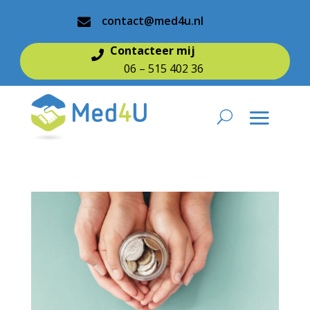
contact@med4u.nl

Contacteer mij

06 – 515 402 36