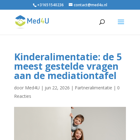
+31651540236
contact@med4u.nl
Kinderalimentatie: de 5
meest gestelde vragen
aan de mediationtafel
door
Med4U
|
jun 22, 2026
|
Partneralimentatie
|
0
Reacties