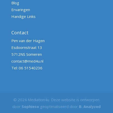
Blog
Ervaringen
Handige Links
Contact
Pim van der Hagen
Esdoornstraat 13
5712NS Someren
contact@med4u.nl
Tel: 06 51540236
© 2024 Mediation4u. Deze website is ontworpen
door
Sophieso
geoptimaliseerd door
B. Analyzed