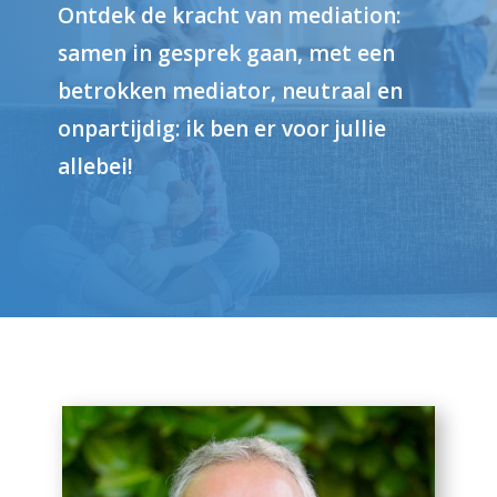
Ontdek de kracht van mediation:
samen in gesprek gaan, met een
betrokken mediator, neutraal en
onpartijdig: ik ben er voor jullie
allebei!