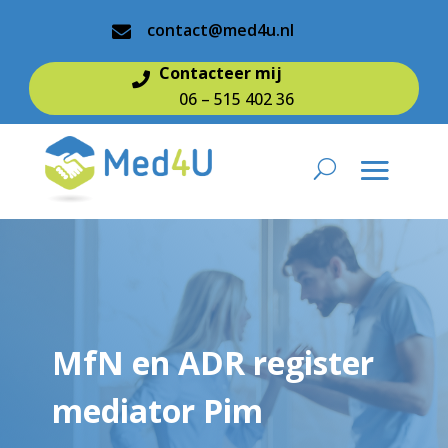
contact@med4u.nl

Contacteer mij

06 – 515 402 36
MfN en ADR register
mediator Pim