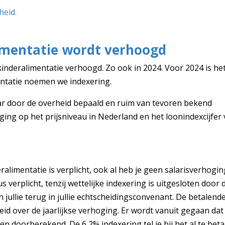
heid.
limentatie wordt verhoogd
kinderalimentatie verhoogd. Zo ook in 2024. Voor 2024 is he
entatie noemen we indexering.
ar door de overheid bepaald en ruim van tevoren bekend
ing op het prijsniveau in Nederland en het loonindexcijfer
alimentatie is verplicht, ook al heb je geen salarisverhogin
 verplicht, tenzij wettelijke indexering is uitgesloten door 
 jullie terug in jullie echtscheidingsconvenant. De betalend
eid over de jaarlijkse verhoging. Er wordt vanuit gegaan dat
 en doorberekend. De 6,2% indexering tel je bij het al te bet