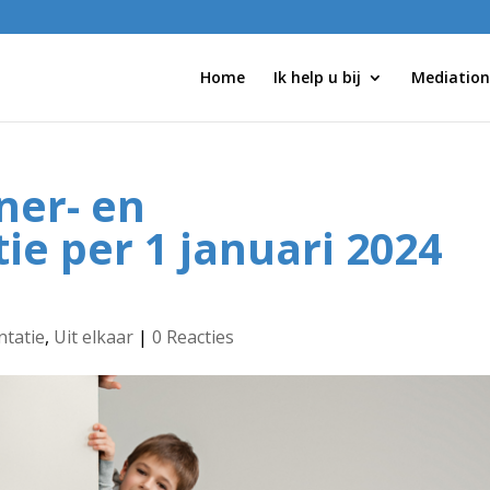
Home
Ik help u bij
Mediation
ner- en
ie per 1 januari 2024
ntatie
,
Uit elkaar
|
0 Reacties