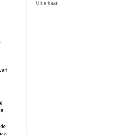
Uit elkaar
t
 van
g
de
e
 de
alen