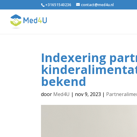
+31651540236
contact@med4u.nl
Indexering part
kinderalimentat
bekend
door
Med4U
|
nov 9, 2023
|
Partneralime