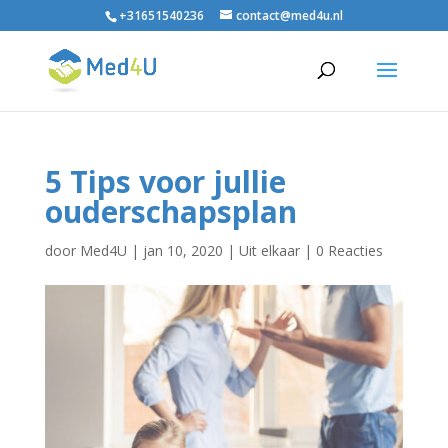
+31651540236
contact@med4u.nl
5 Tips voor jullie
ouderschapsplan
door
Med4U
|
jan 10, 2020
|
Uit elkaar
|
0 Reacties