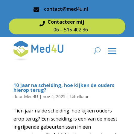
contact@med4u.nl

Contacteer mij

06 – 515 402 36
10 jaar na scheiding, hoe kijken de ouders
hierop terug?
door
Med4U
|
nov 4, 2025
|
Uit elkaar
Tien jaar na de scheiding: hoe kijken ouders
erop terug? Een scheiding is een van de meest
ingrijpende gebeurtenissen in een